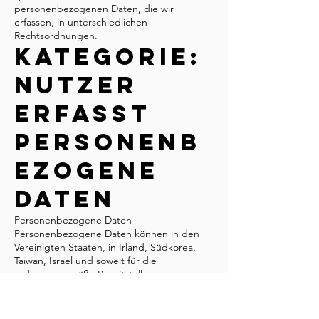
personenbezogenen Daten, die wir
erfassen, in unterschiedlichen
Rechtsordnungen.
Kategorie:
Nutzer
erfasst
personenb
ezogene
Daten
Personenbezogene Daten
Personenbezogene Daten können in den
Vereinigten Staaten, in Irland, Südkorea,
Taiwan, Israel und soweit für die
ordnungsgemäße Bereitstellung unserer
Dienste und/oder gesetzlich
vorgeschrieben (wie nachstehend weiter
erläutert) in anderen Rechtsordnungen